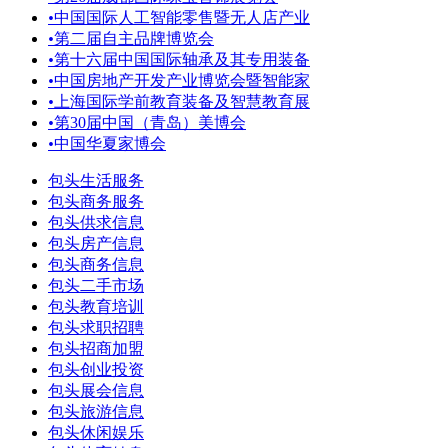
•
中国国际人工智能零售暨无人店产业
•
第二届自主品牌博览会
•
第十六届中国国际轴承及其专用装备
•
中国房地产开发产业博览会暨智能家
•
上海国际学前教育装备及智慧教育展
•
第30届中国（青岛）美博会
•
中国华夏家博会
包头生活服务
包头商务服务
包头供求信息
包头房产信息
包头商务信息
包头二手市场
包头教育培训
包头求职招聘
包头招商加盟
包头创业投资
包头展会信息
包头旅游信息
包头休闲娱乐