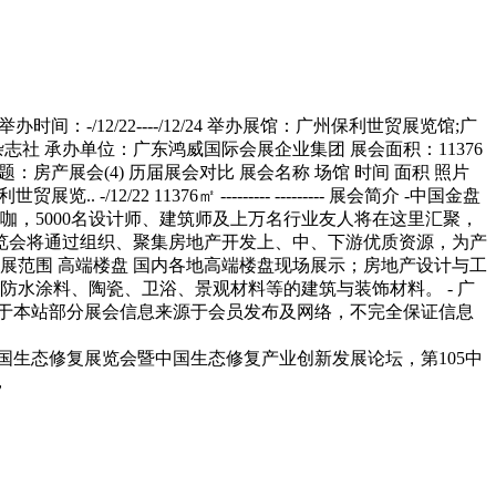
po - 举办时间：-/12/22----/12/24 举办展馆：广州保利世贸展览馆;广
杂志社 承办单位：广东鸿威国际会展企业集团 展会面积：11376
所属专题：房产展会(4) 历届展会对比 展会名称 场馆 时间 面积 照片
-/12/22 11376㎡ --------- --------- 展会简介 -中国金盘
咖，5000名设计师、建筑师及上万名行业友人将在这里汇聚，
览会将通过组织、聚集房地产开发上、中、下游优质资源，为产
展范围 高端楼盘 国内各地高端楼盘现场展示；房地产设计与工
防水涂料、陶瓷、卫浴、景观材料等的建筑与装饰材料。 - 广
参观咨询： --> 由于本站部分展会信息来源于会员发布及网络，不完全保证信息
国生态修复展览会暨中国生态修复产业创新发展论坛，第105中
，