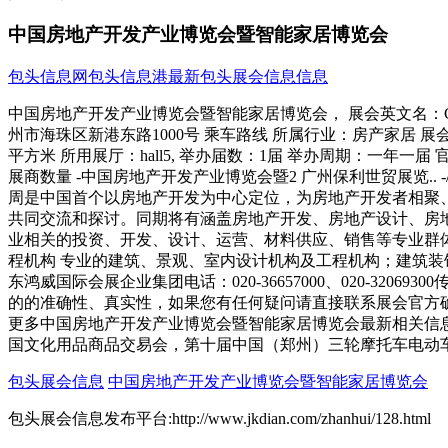
中国房地产开发产业博览会暨智能家居博览会
包头信息网
包头信息港
最新包头展会信息信息
中国房地产开发产业博览会暨智能家居博览会， 展会英文名：China Real Estat
州市海珠区新港东路1000号 乘车路线 所属行业：房产家居 展
平方米 所用展厅：hall5, 举办届数：1届 举办周期：一年一届 官方
展商数量 -中国房地产开发产业博览会暨2 广州保利世贸展览.. -/12/19 -0㎡ -
周是中国首个以房地产开发为中心定位，为房地产开发者相聚、
共同交流和探讨。同期将有涵盖房地产开发、房地产设计、房
业相关的投资、开发、设计、运营、材料供应、销售等专业群体
程机构 专业的建筑、景观、室内设计机构及工程机构；建筑装
东鸿威国际会展企业集团电话：020-36657000、020-3206930
的的准确性、真实性，如果您有任何疑问请直接联系展会官方确
更多中国房地产开发产业博览会暨智能家居博览会最新相关信息
国文化用品商品交易会，第十届中国（郑州）三轮摩托车电动
包头展会信息
中国房地产开发产业博览会暨智能家居博览会
包头展会信息发布平台:http://www.jkdian.com/zhanhui/128.html