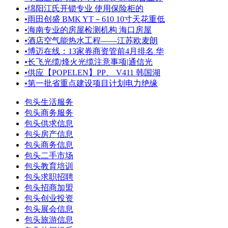
•
绵阳江氏开锁专业 使用保险柜的
•
雨田创盛 BMK YT－610 10寸天花重低
•
海南专业的房屋检测机构 海口房屋
•
酒店空气能热水工程——江苏欧麦朗
•
博迈在线：13家券商资管前4月排名 华
•
长飞光缆|烽火光缆注意事项|通信光
•
供应【POPELEN】PP、 V411 韩国湖
•
第一批省重点建设项目计划电力绝缘
包头生活服务
包头商务服务
包头供求信息
包头房产信息
包头商务信息
包头二手市场
包头教育培训
包头求职招聘
包头招商加盟
包头创业投资
包头展会信息
包头旅游信息