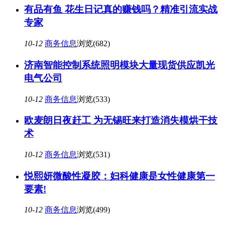
有品有鱼 花生日记真的赚钱吗？精准引流实战
专家
10-12
商务信息
浏览(682)
济南智能控制系统照明模块大量现货供应凯光
电气公司
10-12
商务信息
浏览(533)
欧麦朗日夜赶工 为无锡旺来打造消失模烘干技
术
10-12
商务信息
浏览(531)
悦熙妍微酸性凝胶：妇科健康是女性健康第一
要素!
10-12
商务信息
浏览(499)