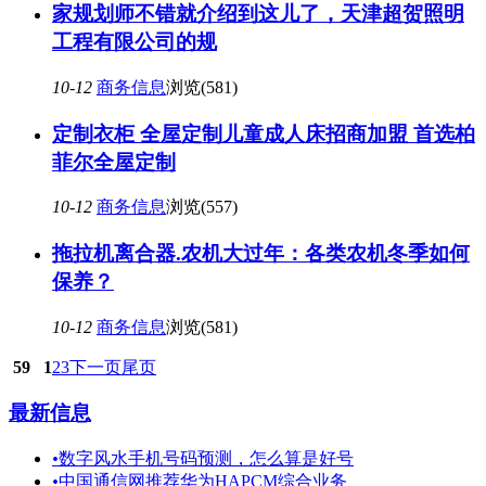
家规划师不错就介绍到这儿了，天津超贺照明
工程有限公司的规
10-12
商务信息
浏览(581)
定制衣柜 全屋定制儿童成人床招商加盟 首选柏
菲尔全屋定制
10-12
商务信息
浏览(557)
拖拉机离合器.农机大过年：各类农机冬季如何
保养？
10-12
商务信息
浏览(581)
59
1
2
3
下一页
尾页
最新信息
•
数字风水手机号码预测，怎么算是好号
•
中国通信网推荐华为HAPCM综合业务