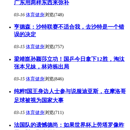
广东用两样东西来弥补
03-16
体育健身
浏览(748)
亨德森：沙特联赛不适合我，去沙特是一个错
误的决定
03-15
体育健身
浏览(757)
梁靖崑孙颖莎立功！国乒今日拿下12胜，淘汰
张本兄妹，林诗栋出局
03-15
体育健身
浏览(846)
纯粹❗国王身边人士参与说服迪亚斯，在摩洛哥
足球被视为国家大事
03-15
体育健身
浏览(711)
法国队的遗憾德尚：如果世界杯上劳塔罗像昨